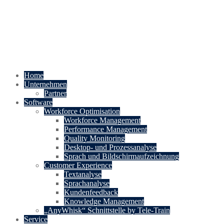
Home
Unternehmen
Partner
Software
Workforce Optimisation
Workforce Management
Performance Management
Quality Monitoring
Desktop- und Prozessanalyse
Sprach und Bildschirmaufzeichnung
Customer Experience
Textanalyse
Sprachanalyse
Kundenfeedback
Knowledge Management
„AnyWhisk“ Schnittstelle by Tele-Train
Service