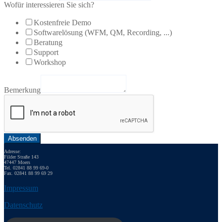
Wofür interessieren Sie sich?
Kostenfreie Demo
Softwarelösung (WFM, QM, Recording, ...)
Beratung
Support
Workshop
Bemerkung
Absenden
Adresse:
Filder Straße 143
47447 Moers
Tel. 02841 88 99 69-0
Fax. 02841 88 99 69 29
Impressum
Datenschutz