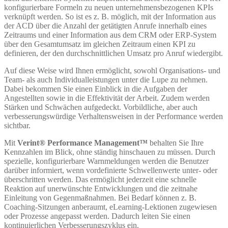
konfigurierbare Formeln zu neuen unternehmensbezogenen KPIs
verknüpft werden. So ist es z. B. möglich, mit der Information aus
der ACD über die Anzahl der getätigten Anrufe innerhalb eines
Zeitraums und einer Information aus dem CRM oder ERP-System
über den Gesamtumsatz im gleichen Zeitraum einen KPI zu
definieren, der den durchschnittlichen Umsatz pro Anruf wiedergibt.
Auf diese Weise wird Ihnen ermöglicht, sowohl Organisations- und
Team- als auch Individualleistungen unter die Lupe zu nehmen.
Dabei bekommen Sie einen Einblick in die Aufgaben der
Angestellten sowie in die Effektivität der Arbeit. Zudem werden
Stärken und Schwächen aufgedeckt. Vorbildliche, aber auch
verbesserungswürdige Verhaltensweisen in der Performance werden
sichtbar.
Mit
Verint® Performance Management
™
behalten Sie Ihre
Kennzahlen im Blick, ohne ständig hinschauen zu müssen. Durch
spezielle, konfigurierbare Warnmeldungen werden die Benutzer
darüber informiert, wenn vordefinierte Schwellenwerte unter- oder
überschritten werden. Das ermöglicht jederzeit eine schnelle
Reaktion auf unerwünschte Entwicklungen und die zeitnahe
Einleitung von Gegenmaßnahmen. Bei Bedarf können z. B.
Coaching-Sitzungen anberaumt, eLearning-Lektionen zugewiesen
oder Prozesse angepasst werden. Dadurch leiten Sie einen
kontinuierlichen Verbesserungszyklus ein.