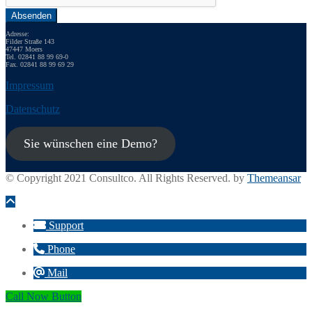
Absenden
Adresse:
Filder Straße 143
47447 Moers
Tel. 02841 88 99 69-0
Fax. 02841 88 99 69 29
Impressum
Datenschutz
Sie wünschen eine Demo?
© Copyright 2021 Consultco. All Rights Reserved. by
Themeansar
Support
Phone
Mail
Call Now Button