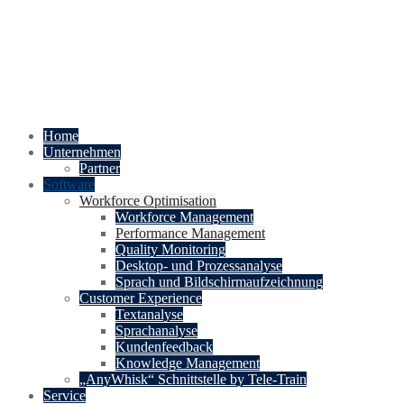
Home
Unternehmen
Partner
Software
Workforce Optimisation
Workforce Management
Performance Management
Quality Monitoring
Desktop- und Prozessanalyse
Sprach und Bildschirmaufzeichnung
Customer Experience
Textanalyse
Sprachanalyse
Kundenfeedback
Knowledge Management
„AnyWhisk“ Schnittstelle by Tele-Train
Service