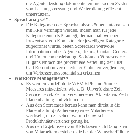
die Agentenleistung dokumentieren und so den Zyklus
von Leistungsmessung und Weiterbildung effizient
unterstützen.
Sprachanalyse™
:
Die Kategorien der Sprachanalyse können automatisch
mit KPIs verknüpft werden. Indem man für jede
Kategorie einen KPI anlegt, der nachhält welcher
Prozentsatz von Kontakten der jeweiligen Kategorie
zugeordnet wurde, bieten Scorecards wertvolle
Informationen über Agenten-, Team-, Contact Center-
und Unternehmensleistung. So können Vorgesetzte z.
B. ganz einfach die prozentuale Verteilung der First
Call Resolution verschiedener Einheiten vergleichen,
um Verbesserungspotential zu erkennen.
Workforce Management™
:
Es werden vordefinierte WFM KPIs und Source
Measures mitgeliefert, wie z. B. Unverfügbare Zeit,
Service Level, Zeit in verschiedenen Aktivitäten, Zeit in
Planeinhaltung und viele mehr.
Aus den Scorecards heraus kann man direkt in die
Planeinhaltung (Adherence) eines Mitarbeiters
wechseln, um zu sehen, warum bspw. sein
Produktivitätswert eher gering ist.
Aus den Ergebnissen von KPIs lassen sich Ranglisten
von Mitarbeitern erstellen, die bei der Wunscherfüllung