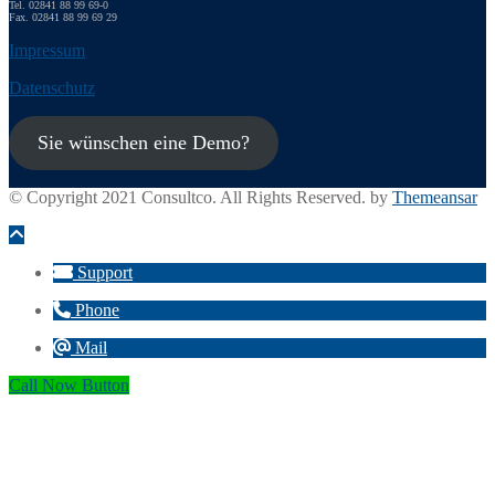
Tel. 02841 88 99 69-0
Fax. 02841 88 99 69 29
Impressum
Datenschutz
Sie wünschen eine Demo?
© Copyright 2021 Consultco. All Rights Reserved. by
Themeansar
Support
Phone
Mail
Call Now Button