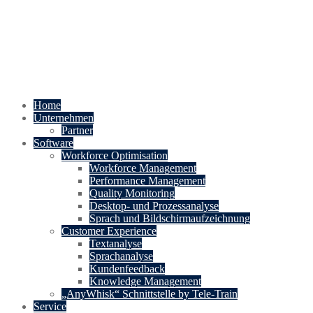
Home
Unternehmen
Partner
Software
Workforce Optimisation
Workforce Management
Performance Management
Quality Monitoring
Desktop- und Prozessanalyse
Sprach und Bildschirmaufzeichnung
Customer Experience
Textanalyse
Sprachanalyse
Kundenfeedback
Knowledge Management
„AnyWhisk“ Schnittstelle by Tele-Train
Service