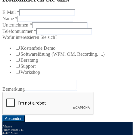
E-Mail
*
Name
*
Unternehmen
*
Telefonnummer
*
Wofür interessieren Sie sich?
Kostenfreie Demo
Softwarelösung (WFM, QM, Recording, ...)
Beratung
Support
Workshop
Bemerkung
Absenden
Adresse:
Filder Straße 143
47447 Moers