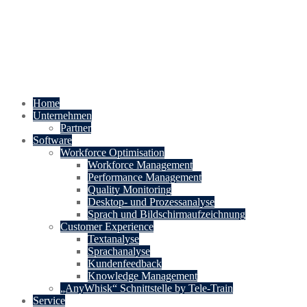
Home
Unternehmen
Partner
Software
Workforce Optimisation
Workforce Management
Performance Management
Quality Monitoring
Desktop- und Prozessanalyse
Sprach und Bildschirmaufzeichnung
Customer Experience
Textanalyse
Sprachanalyse
Kundenfeedback
Knowledge Management
„AnyWhisk“ Schnittstelle by Tele-Train
Service