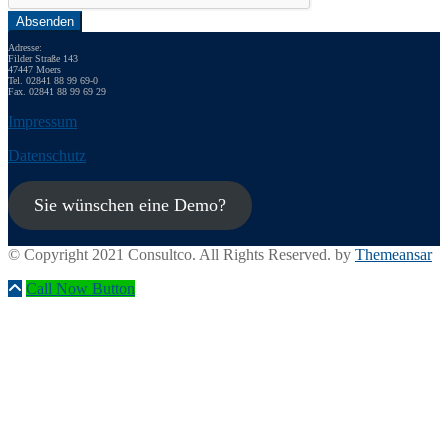
Absenden
Adresse:
Filder Straße 143
47447 Moers
Tel. 02841 88 99 69-0
Fax. 02841 88 99 69 29
Impressum
Datenschutz
Sie wünschen eine Demo?
© Copyright 2021 Consultco. All Rights Reserved. by
Themeansar
Call Now Button